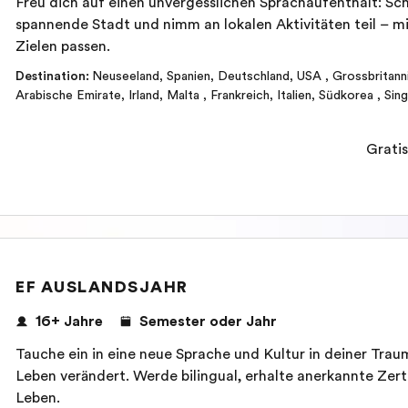
Freu dich auf einen unvergesslichen Sprachaufenthalt: Sc
spannende Stadt und nimm an lokalen Aktivitäten teil – mi
Zielen passen.
Destination
:
Neuseeland
,
Spanien
,
Deutschland
,
USA
,
Grossbritann
Arabische Emirate
,
Irland
,
Malta
,
Frankreich
,
Italien
,
Südkorea
,
Sing
Gratis
EF AUSLANDSJAHR
16+ Jahre
Semester oder Jahr
Tauche ein in eine neue Sprache und Kultur in deiner Tra
Leben verändert. Werde bilingual, erhalte anerkannte Zert
Leben.