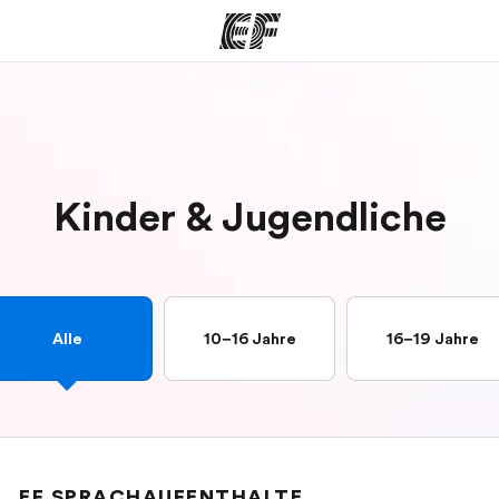
amme
Büros
Üb
e ansehen
Büros in der Nähe
Wer
Kinder & Jugendliche
Alle
10–16 Jahre
16–19 Jahre
EF SPRACHAUFENTHALTE