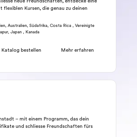
hliesse neue Freundschaften, entdecke eine
t flexiblen Kursen, die genau zu deinen
ien
,
Australien
,
Südafrika
,
Costa Rica
,
Vereinigte
apur
,
Japan
,
Kanada
 Katalog bestellen
Mehr erfahren
umstadt – mit einem Programm, das dein
ifikate und schliesse Freundschaften fürs