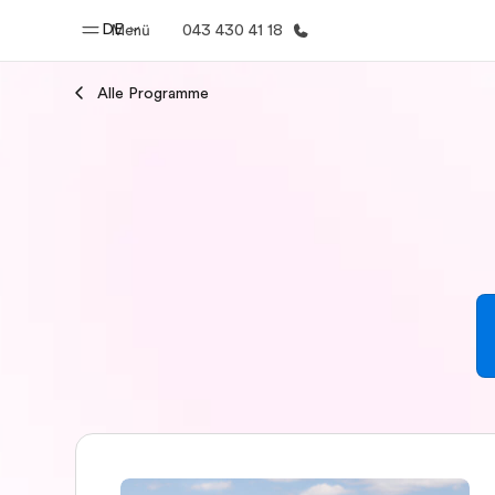
DE
Menü
043 430 41 18
Alle Programme
Home
Progr
Willkommen bei EF
Alle Programm