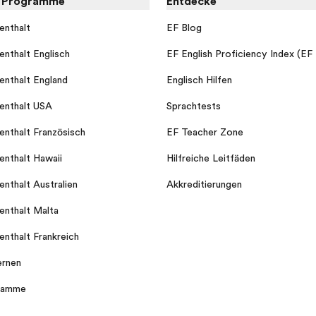
e Programme
Entdecke
enthalt
EF Blog
enthalt Englisch
EF English Proficiency Index (EF
enthalt England
Englisch Hilfen
enthalt USA
Sprachtests
enthalt Französisch
EF Teacher Zone
enthalt Hawaii
Hilfreiche Leitfäden
enthalt Australien
Akkreditierungen
enthalt Malta
enthalt Frankreich
ernen
gramme