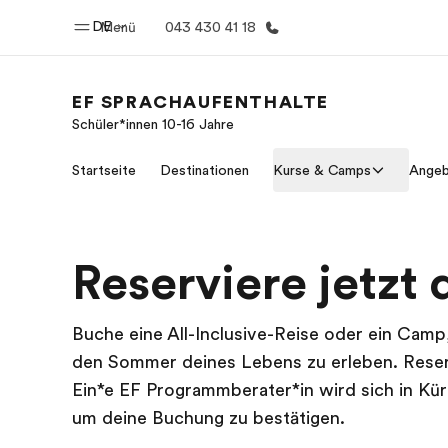
DE
Menü
043 430 41 18
EF SPRACHAUFENTHALTE
Schüler*innen 10-16 Jahre
Home
Progr
Startseite
Destinationen
Kurse & Camps
Ange
Willkommen bei EF
Alle Programm
Reserviere jetzt 
Buche eine All-Inclusive-Reise oder ein Cam
den Sommer deines Lebens zu erleben. Reser
Ein*e EF Programmberater*in wird sich in Kürz
um deine Buchung zu bestätigen.