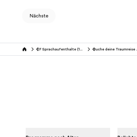
Nächste
EF Sprachaufenthalte (14-16 Jahre)
Buche dei
Home