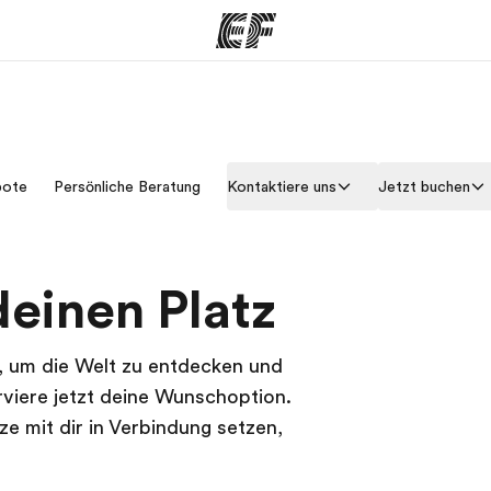
amme
Büros
Üb
bote
Persönliche Beratung
Kontaktiere uns
Jetzt buchen
e ansehen
Büros in der Nähe
Wer
deinen Platz
p, um die Welt zu entdecken und
viere jetzt deine Wunschoption.
e mit dir in Verbindung setzen,