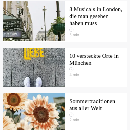
8 Musicals in London,
die man gesehen
haben muss
5
min
10 versteckte Orte in
München
4
min
Sommertraditionen
aus aller Welt
2
min