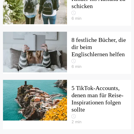
schicken
6
min
8 festliche Bücher, die
dir beim
Englischlernen helfen
6
min
5 TikTok-Accounts,
denen man für Reise-
Inspirationen folgen
sollte
2
min