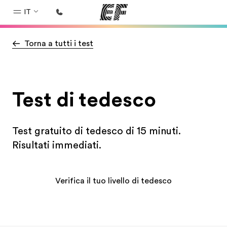
IT
Torna a tutti i test
Homepage
Benvenuto alla EF
Programmi
Test di tedesco
Vedi la nostra offerta
Uffici
Test gratuito di tedesco di 15 minuti.
Trova l'ufficio più vicino
Risultati immediati.
Chi siamo
La nostra organizzazione
Verifica il tuo livello di tedesco
Carriera
Lavora con noi