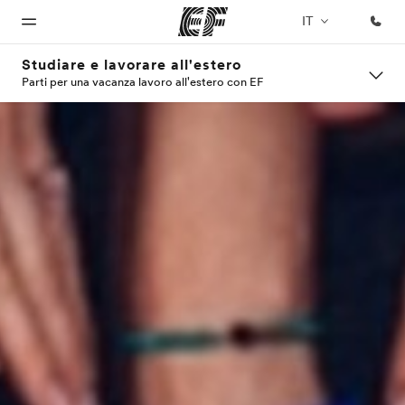
IT
Studiare e lavorare all'estero
Parti per una vacanza lavoro all'estero con EF
Homepage
Programmi
Uffici
Chi siamo
Carriera
Benvenuto alla
Vedi la nostra
Trova
La nostra
Lavora con
EF
offerta
l'ufficio
organizzazione
noi
più
vicino