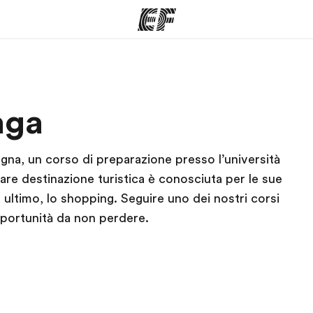
mmi
Uffici
Ch
aga
a offerta
Trova l'ufficio più vicino
La nostra
pagna, un corso di preparazione presso l’università
are destinazione turistica è conosciuta per le sue
da ultimo, lo shopping. Seguire uno dei nostri corsi
pportunità da non perdere.