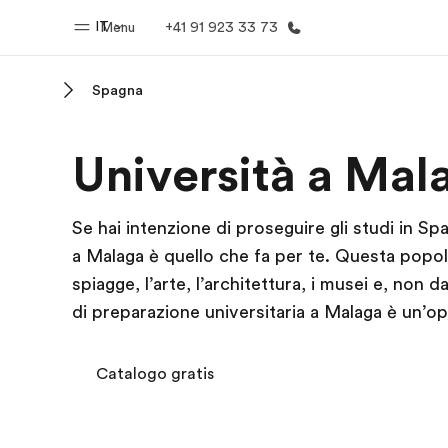
IT
Menu
+41 91 923 33 73
Spagna
Homepage
Progra
Università a Mal
Benvenuto alla EF
Vedi la nostr
Se hai intenzione di proseguire gli studi in S
a Malaga è quello che fa per te. Questa popol
spiagge, l’arte, l’architettura, i musei e, non 
di preparazione universitaria a Malaga è un’o
Catalogo gratis