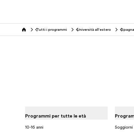
Tutti i programmi
Università all'estero
Spagn
home
Programmi per tutte le età
Programm
10-16 anni
Soggiorni l