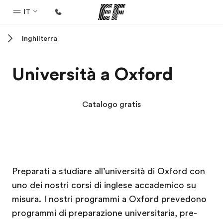
IT
Inghilterra
Homepage
Benvenuto alla EF
Università a Oxford
Programmi
Vedi la nostra offerta
Catalogo gratis
Uffici
Trova l'ufficio più vicino
Chi siamo
Campus EF
Campus EF
Campus EF
Campus EF
Preparati a studiare all’università di Oxford con
La nostra organizzazione
uno dei nostri corsi di inglese accademico su
Carriera
misura. I nostri programmi a Oxford prevedono
Lavora con noi
programmi di preparazione universitaria, pre-