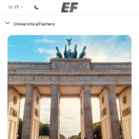
IT
Università all'estero
Homepage
Benvenuto alla EF
Programmi
Vedi la nostra offerta
Uffici
Trova l'ufficio più vicino
Chi siamo
La nostra organizzazione
Carriera
Lavora con noi