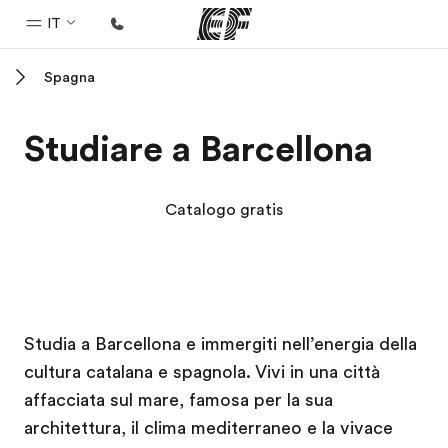
IT
Spagna
Homepage
Benvenuto alla EF
Studiare a Barcellona
Programmi
Vedi la nostra offerta
Catalogo gratis
Uffici
Trova l'ufficio più vicino
Chi siamo
Campus EF
Campus EF
Campus EF
Campus EF
Studia a Barcellona e immergiti nell’energia della
La nostra organizzazione
cultura catalana e spagnola. Vivi in una città
Carriera
affacciata sul mare, famosa per la sua
Lavora con noi
architettura, il clima mediterraneo e la vivace