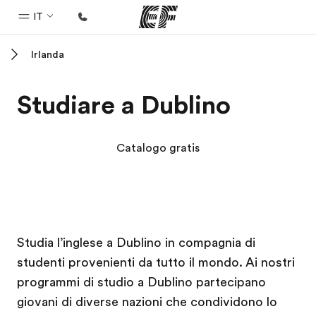
IT
Irlanda
Homepage
Benvenuto alla EF
Studiare a Dublino
Programmi
Vedi la nostra offerta
Catalogo gratis
Uffici
Trova l'ufficio più vicino
Chi siamo
Campus EF
Campus EF
Campus EF
Campus EF
Studia l’inglese a Dublino in compagnia di
La nostra organizzazione
studenti provenienti da tutto il mondo. Ai nostri
Carriera
programmi di studio a Dublino partecipano
Lavora con noi
giovani di diverse nazioni che condividono lo