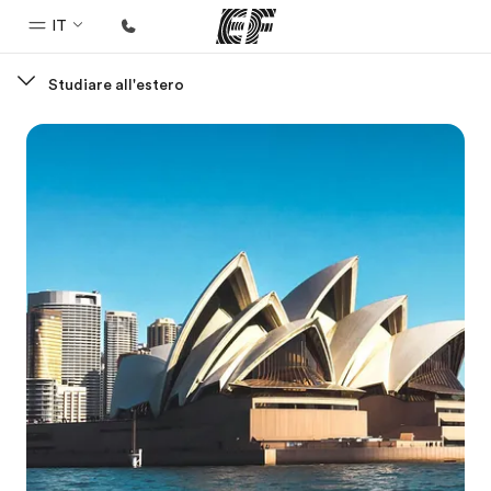
IT
Studiare all'estero
Homepage
Benvenuto alla EF
Programmi
Vedi la nostra offerta
Uffici
Trova l'ufficio più vicino
Chi siamo
La nostra organizzazione
Carriera
Lavora con noi