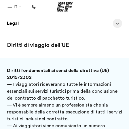
IT
Legal
Homepage
Benvenuto alla EF
Diritti di viaggio dell'UE
Programmi
Vedi la nostra offerta
Uffici
Diritti fondamentali ai sensi della direttiva (UE)
2015/2302
Trova l'ufficio più vicino
— I viaggiatori riceveranno tutte le informazioni
Chi siamo
essenziali sui servizi turistici prima della conclusione
del contratto di pacchetto turistico.
La nostra organizzazione
— Vi è sempre almeno un professionista che sia
Carriera
responsabile della corretta esecuzione di tutti i servizi
turistici inclusi nel contratto.
Lavora con noi
— Ai viaggiatori viene comunicato un numero