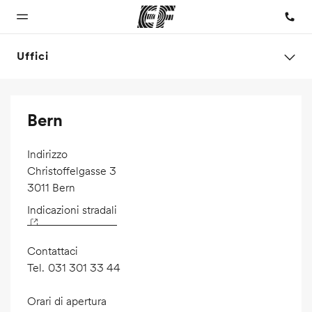
Uffici
Homepage
Programmi
Uffici
Chi siamo
Carriera
Bern
Benvenuto alla
Vedi la nostra
Trova
La nostra
Lavora con
EF
offerta
l'ufficio
organizzazione
noi
più
Indirizzo
vicino
Christoffelgasse 3
3011 Bern
Indicazioni stradali
Contattaci
Tel.
031 301 33 44
Orari di apertura