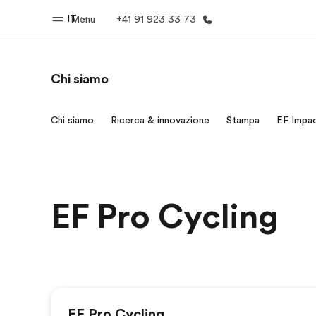
IT
Menu
+41 91 923 33 73
Chi siamo
Homepage
Progra
Chi siamo
Ricerca & innovazione
Stampa
EF Impa
Benvenuto alla EF
Vedi la nostr
EF Pro Cycling
EF Pro Cycling