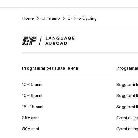
EF
Home
Chi siamo
EF Pro Cycling
Footer
Programmi per tutte le età
Programmi 
10–16 anni
Soggiorni li
16–18 anni
Soggiorni li
18–25 anni
Soggiorni l
25+ anni
Corsi di li
50+ anni
Corsi di in