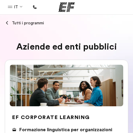
IT
Tutti i programmi
Homepage
Benvenuto alla EF
Aziende ed enti pubblici
Programmi
Vedi la nostra offerta
Uffici
Trova l'ufficio più vicino
Chi siamo
La nostra organizzazione
Carriera
EF CORPORATE LEARNING
Lavora con noi
Formazione linguistica per organizzazioni