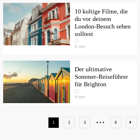
10 kultige Filme, die
du vor deinem
London-Besuch sehen
solltest
5
min
Der ultimative
Sommer-Reiseführer
für Brighton
4
min
1
2
3
8