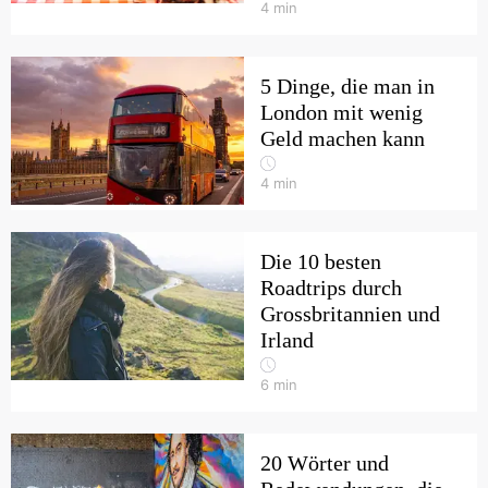
4
min
5 Dinge, die man in
London mit wenig
Geld machen kann
4
min
Die 10 besten
Roadtrips durch
Grossbritannien und
Irland
6
min
20 Wörter und