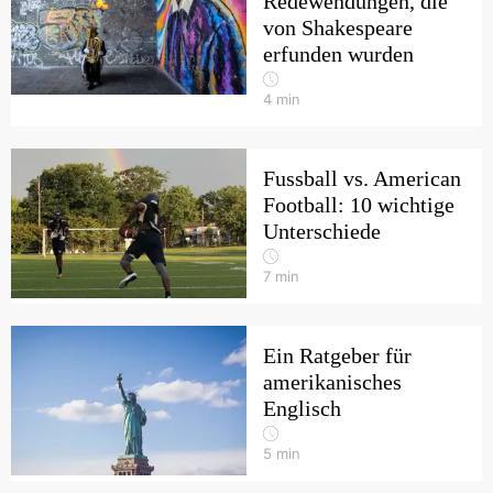
Redewendungen, die
von Shakespeare
erfunden wurden
4
min
Fussball vs. American
Football: 10 wichtige
Unterschiede
7
min
Ein Ratgeber für
amerikanisches
Englisch
5
min