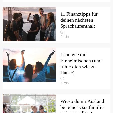
11 Finanztipps für
deinen nächsten
Sprachaufenthalt
4
min
Lebe wie die
Einheimischen (und
fühle dich wie zu
Hause)
6
min
Wieso du im Ausland
bei einer Gastfamilie