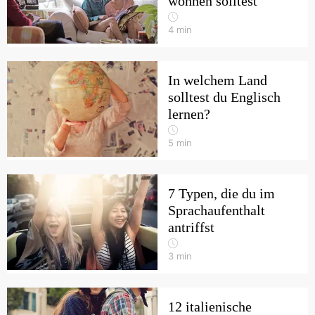
wohnen solltest
4
min
In welchem Land
solltest du Englisch
lernen?
5
min
7 Typen, die du im
Sprachaufenthalt
antriffst
3
min
12 italienische