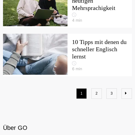
heutigen
Mehrsprachigkeit
4
min
10 Tipps mit denen du
schneller Englisch
lernst
6
min
1
2
3
Über GO