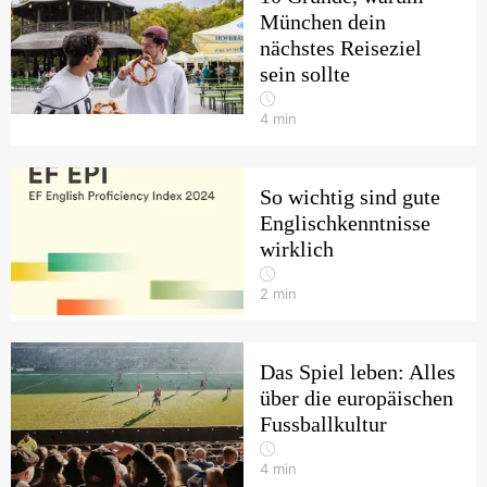
München dein
nächstes Reiseziel
sein sollte
4
min
So wichtig sind gute
Englischkenntnisse
wirklich
2
min
Das Spiel leben: Alles
über die europäischen
Fussballkultur
4
min