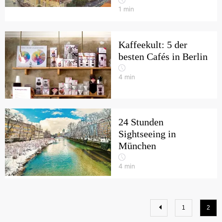
1
min
Kaffeekult: 5 der
besten Cafés in Berlin
4
min
24 Stunden
Sightseeing in
München
4
min
1
2