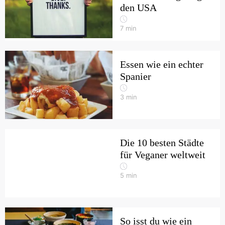
den USA
7
min
Essen wie ein echter
Spanier
3
min
Die 10 besten Städte
für Veganer weltweit
5
min
So isst du wie ein