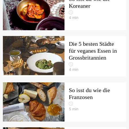
Koreaner
4
min
Die 5 besten Städte
für veganes Essen in
Grossbritannien
4
min
So isst du wie die
Franzosen
5
min