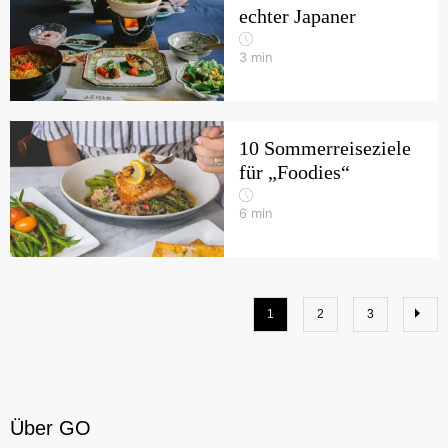
echter Japaner
3
min
10 Sommerreiseziele
für „Foodies“
6
min
1
2
3
Über GO