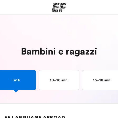
mmi
Uffici
Ch
a offerta
Trova l'ufficio più vicino
La nostra
Bambini e ragazzi
Tutti
10–16 anni
16–18 anni
EF LANGUAGE ABROAD