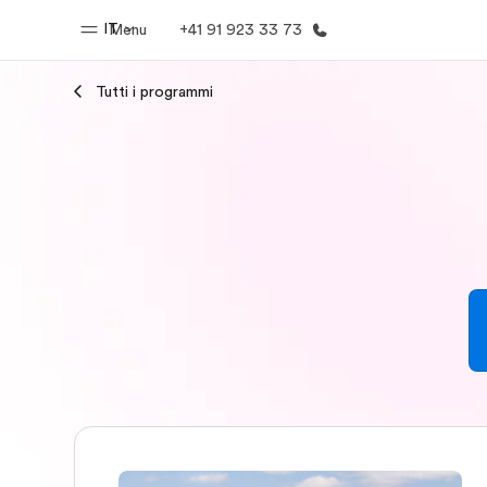
IT
Menu
+41 91 923 33 73
Tutti i programmi
Homepage
Progra
Benvenuto alla EF
Vedi la nostr