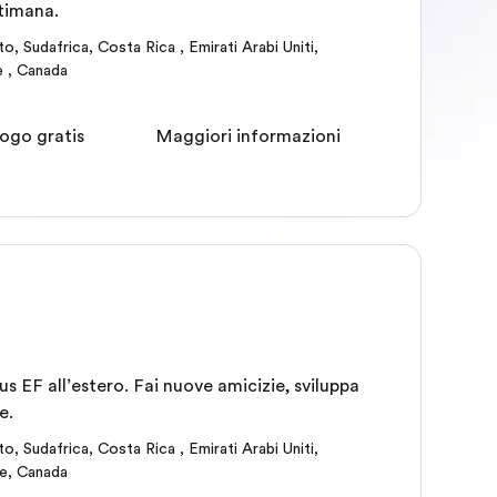
ttimana.
to
,
Sudafrica
,
Costa Rica
,
Emirati Arabi Uniti
,
e
,
Canada
ogo gratis
Maggiori informazioni
s EF all’estero. Fai nuove amicizie, sviluppa
e.
to
,
Sudafrica
,
Costa Rica
,
Emirati Arabi Uniti
,
e
,
Canada