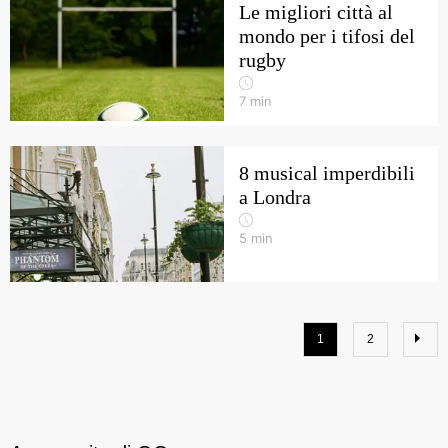
Le migliori città al
mondo per i tifosi del
rugby
7
min
8 musical imperdibili
a Londra
5
min
1
2