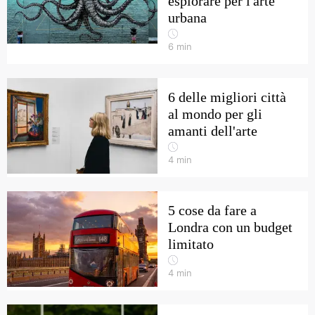
esplorare per l'arte
urbana
6
min
6 delle migliori città
al mondo per gli
amanti dell'arte
4
min
5 cose da fare a
Londra con un budget
limitato
4
min