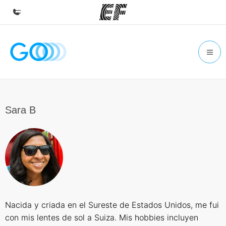
Homepage
Benvenuto alla EF
Programmi
Vedi la nostra offerta
Sara B
Uffici
Trova l'ufficio più vicino
Chi siamo
La nostra organizzazione
Carriera
Nacida y criada en el Sureste de Estados Unidos, me fui
Lavora con noi
con mis lentes de sol a Suiza. Mis hobbies incluyen