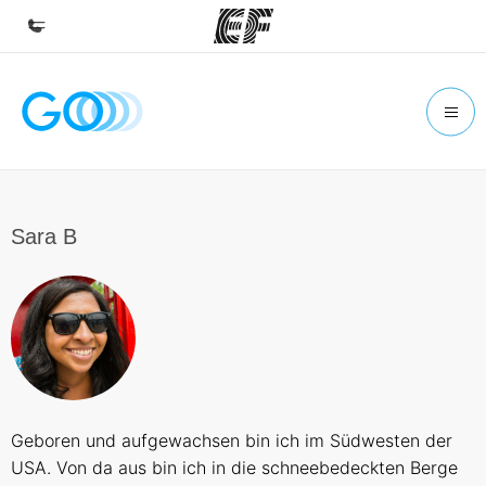
Accueil
Bienvenue chez EF
Programmes
Nos offres
Sara B
Bureaux
Trouver un bureau
A propos de nous
Qui sommes-nous ?
EF recrute
Geboren und aufgewachsen bin ich im Südwesten der
Rejoignez nos équipes
USA. Von da aus bin ich in die schneebedeckten Berge