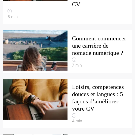
CV
5
min
Comment commencer
une carrière de
nomade numérique ?
7
min
Loisirs, compétences
douces et langues : 5
façons d’améliorer
votre CV
4
min