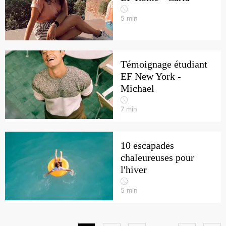
5
min
Témoignage étudiant
EF New York -
Michael
7
min
10 escapades
chaleureuses pour
l'hiver
5
min