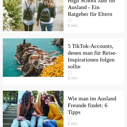
High School Jahr im
Ausland - Ein
Ratgeber für Eltern
6
min
5 TikTok-Accounts,
denen man für Reise-
Inspirationen folgen
sollte
2
min
Wie man im Ausland
Freunde findet: 6
Tipps
5
min