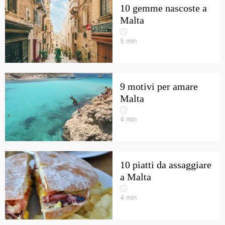
10 gemme nascoste a
Malta
5
min
9 motivi per amare
Malta
4
min
10 piatti da assaggiare
a Malta
4
min