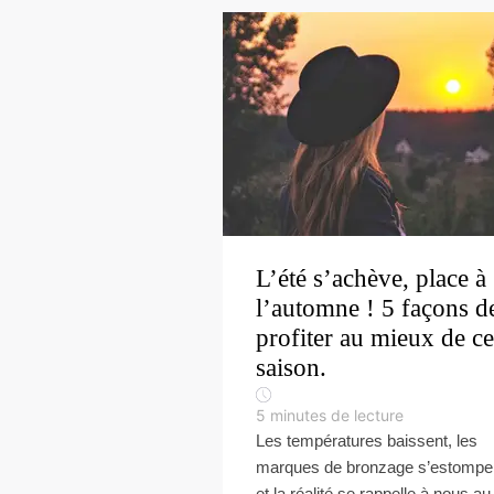
L’été s’achève, place à
l’automne ! 5 façons d
profiter au mieux de ce
saison.
5
minutes de lecture
Les températures baissent, les
marques de bronzage s’estompe
et la réalité se rappelle à nous au