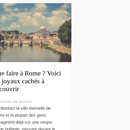
e faire à Rome ? Voici
 joyaux cachés à
couvrir
inutes de lecture
tionnez la ville éternelle de
e et la plupart des gens
maginent déjà sur une vespa
ge brillante, passant devant le