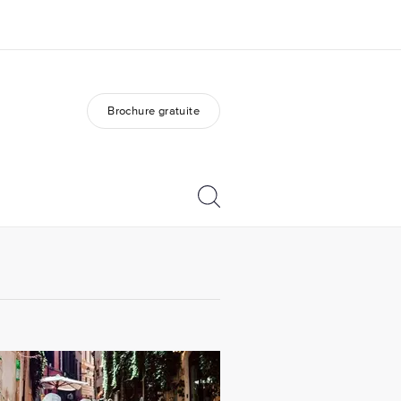
Brochure gratuite
os de nous
EF recrute
mmes-nous ?
Rejoignez nos équipes