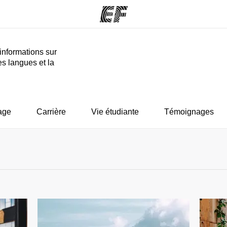
informations sur
es langues et la
mmes
Bureaux
A prop
res
Trouver un bureau
Qui so
age
Carrière
Vie étudiante
Témoignages