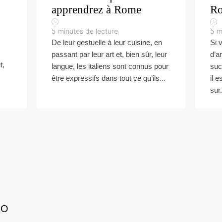
apprendrez à Rome
R
5
minutes de lecture
5
m
De leur gestuelle à leur cuisine, en
Si 
passant par leur art et, bien sûr, leur
d’a
t,
langue, les italiens sont connus pour
sucr
être expressifs dans tout ce qu’ils...
il 
sur.
GO