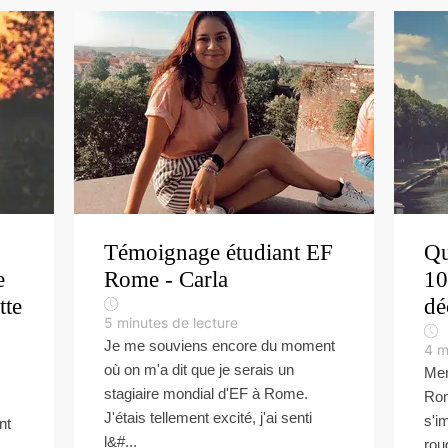
Témoignage étudiant EF
Qu
e
Rome - Carla
10
tte
dé
5
minutes de lecture
Je me souviens encore du moment
4
m
où on m'a dit que je serais un
Men
stagiaire mondial d'EF à Rome.
Rom
J'étais tellement excité, j'ai senti
s'i
nt
l&#...
rou