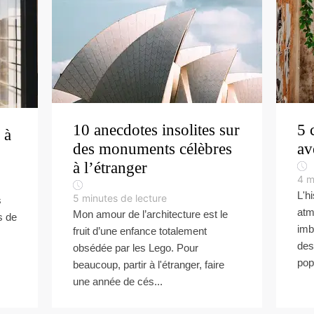
10 anecdotes insolites sur
5 
 à
des monuments célèbres
av
à l’étranger
4
m
L'h
5
minutes de lecture
s
atm
Mon amour de l’architecture est le
s de
imb
fruit d’une enfance totalement
des
obsédée par les Lego. Pour
pop
beaucoup, partir à l'étranger, faire
une année de cés...