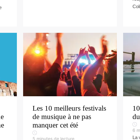
Col
e
Les 10 meilleurs festivals
10
de
de musique à ne pas
du
ne
manquer cet été
6
m
La 
5
minutes de lecture