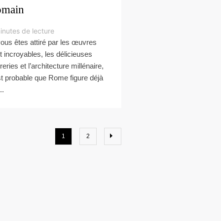
omain
inutes de lecture
vous êtes attiré par les œuvres
rt incroyables, les délicieuses
eries et l’architecture millénaire,
est probable que Rome figure déjà
..
1
2