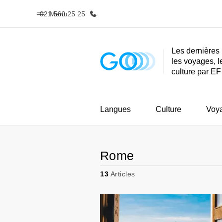
021 560 25 25
Menu
Les dernières 
les voyages, l
Accueil
Progra
culture par EF
Bienvenue chez EF
Nos off
Langues
Culture
Voy
Rome
13
Articles