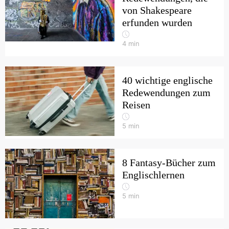
von Shakespeare
erfunden wurden
4
min
40 wichtige englische
Redewendungen zum
Reisen
5
min
8 Fantasy-Bücher zum
Englischlernen
5
min