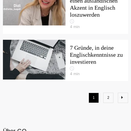
einen ausländischen
Akzent in Englisch
loszuwerden
4
min
7 Gründe, in deine
Englischkenntnisse zu
investieren
4
min
1
2