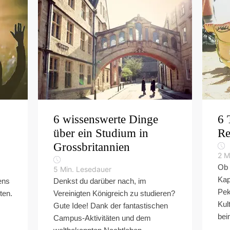
6 wissenswerte Dinge
6 
über ein Studium in
Re
Grossbritannien
2
M
Ob 
5
Min. Lesedauer
Kap
ens
Denkst du darüber nach, im
Pek
ten.
Vereinigten Königreich zu studieren?
Kul
Gute Idee! Dank der fantastischen
bei
Campus-Aktivitäten und dem