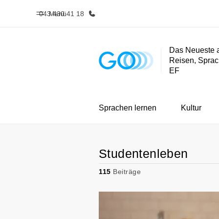
043 430 41 18
Menü
Das Neueste 
Reisen, Sprac
Home
Progra
EF
Willkommen bei EF
Alle Programm
Sprachen lernen
Kultur
Studentenleben
115
Beiträge