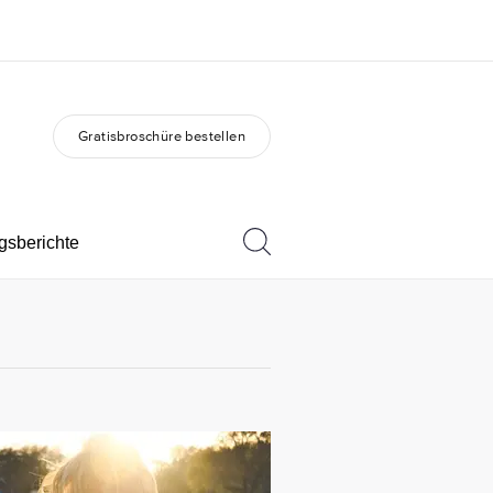
Gratisbroschüre bestellen
er uns
Karriere
 wir sind
Teil des Teams werden
gsberichte