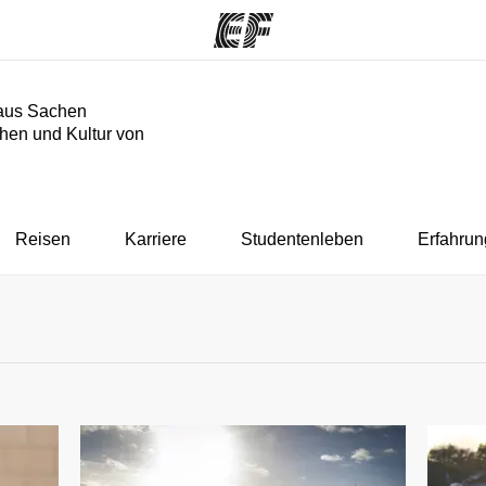
aus Sachen
hen und Kultur von
mme
Büros
Üb
e ansehen
Büros in der Nähe
Wer
Reisen
Karriere
Studentenleben
Erfahrun