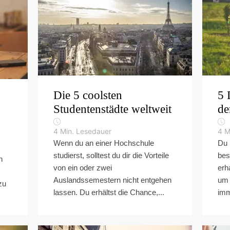
Die 5 coolsten
5 
Studentenstädte weltweit
de
4
Min. Lesedauer
4
M
Wenn du an einer Hochschule
Du 
studierst, solltest du dir die Vorteile
bes
n
von ein oder zwei
erh
Auslandssemestern nicht entgehen
um 
zu
lassen. Du erhältst die Chance,...
imm