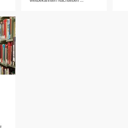
weltbekannten Nachtleben ...
t