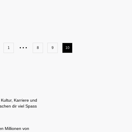
1
8
9
10
Kultur, Karriere und
chen dir viel Spass
en Millionen von