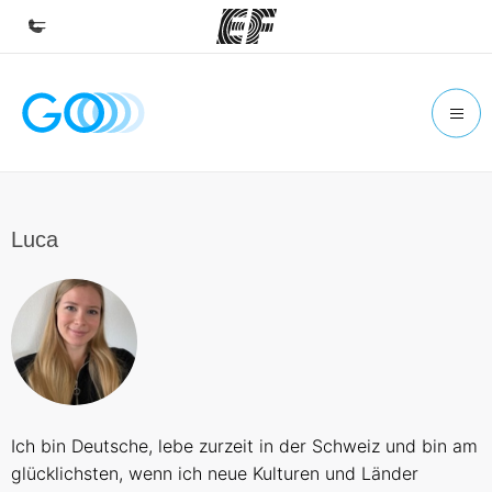
Home
Willkommen bei EF
Programme
Alle Programme ansehen
Luca
Büros
Büros in der Nähe
Über uns
Wer wir sind
Karriere
Ich bin Deutsche, lebe zurzeit in der Schweiz und bin am
Teil des Teams werden
glücklichsten, wenn ich neue Kulturen und Länder