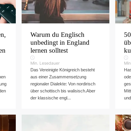
n,
Warum du Englisch
50
unbedingt in England
üb
en
lernen solltest
ku
Min. Lesedauer
Min
Das Vereinigte Königreich besteht
Has
nen
aus einer Zusammensetzung
ode
rung
regionaler Dialekte: Von nordirisch
ges
den
über schottisch bis walisisch.Aber
Mit
der klassische engl...
und