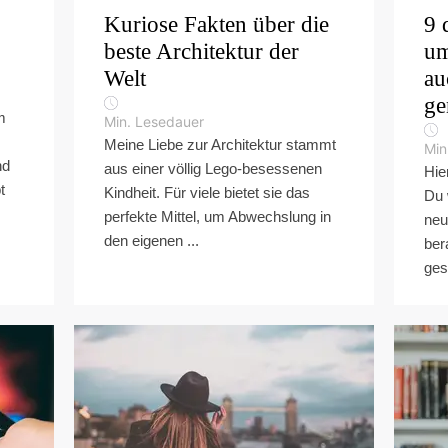
Kuriose Fakten über die
9 
beste Architektur der
um
Welt
au
ge
m
Min. Lesedauer
Meine Liebe zur Architektur stammt
Min
nd
aus einer völlig Lego-besessenen
Hie
t
Kindheit. Für viele bietet sie das
Du 
perfekte Mittel, um Abwechslung in
neu
den eigenen ...
ber
ges