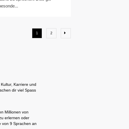
besonde...
1
2
Kultur, Karriere und
chen dir viel Spass
en Millionen von
zu erlernen oder
ne von 9 Sprachen an