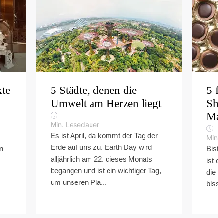
kte
5 Städte, denen die
5 
Umwelt am Herzen liegt
Sh
Ma
Min. Lesedauer
Es ist April, da kommt der Tag der
Min
Erde auf uns zu. Earth Day wird
en
Bis
alljährlich am 22. dieses Monats
n
ist 
begangen und ist ein wichtiger Tag,
die 
um unseren Pla...
bis