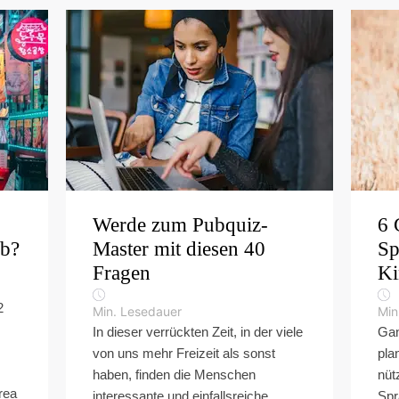
Werde zum Pubquiz-
6 
ab?
Master mit diesen 40
Sp
Fragen
Ki
2
Min. Lesedauer
Min
In dieser verrückten Zeit, in der viele
Gan
von uns mehr Freizeit als sonst
pla
haben, finden die Menschen
nüt
rea
interessante und einfallsreiche
Spr