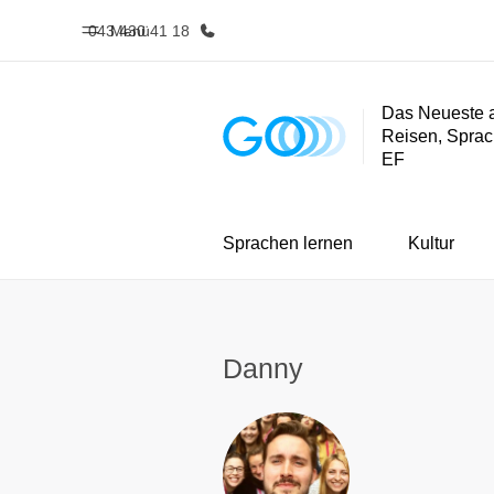
043 430 41 18
Menü
Das Neueste 
Reisen, Sprac
Home
Progra
EF
Willkommen bei EF
Alle Programm
Sprachen lernen
Kultur
Danny