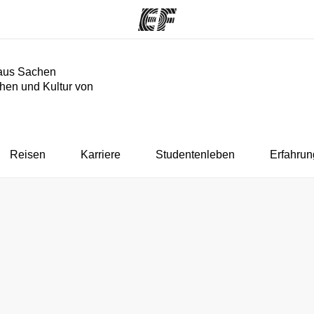
aus Sachen
hen und Kultur von
mme
Büros
Üb
e ansehen
Büros in der Nähe
Wer
Reisen
Karriere
Studentenleben
Erfahrun