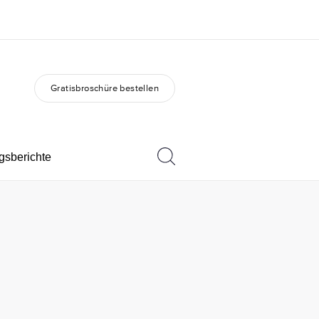
Gratisbroschüre bestellen
er uns
Karriere
 wir sind
Teil des Teams werden
gsberichte