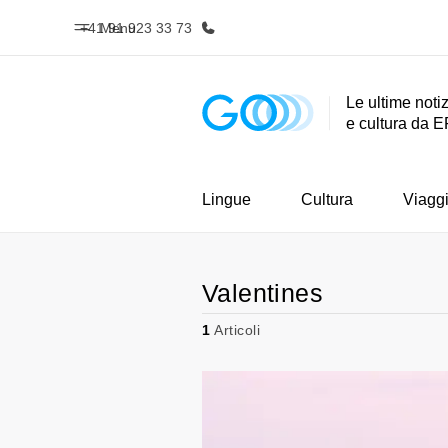
+41 91 923 33 73
Menu
Le ultime notiz
e cultura da E
Homepage
Progra
Benvenuto alla EF
Vedi la nostr
Lingue
Cultura
Viagg
Valentines
1
Articoli