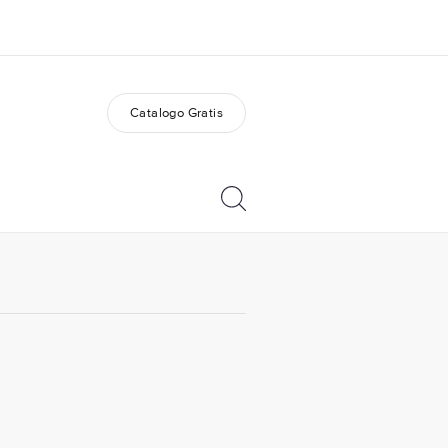
Catalogo Gratis
i siamo
Carriera
 organizzazione
Lavora con noi