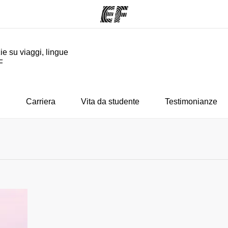
ie su viaggi, lingue
F
mmi
Uffici
Ch
a offerta
Trova l'ufficio più vicino
La nostra
i
Carriera
Vita da studente
Testimonianze