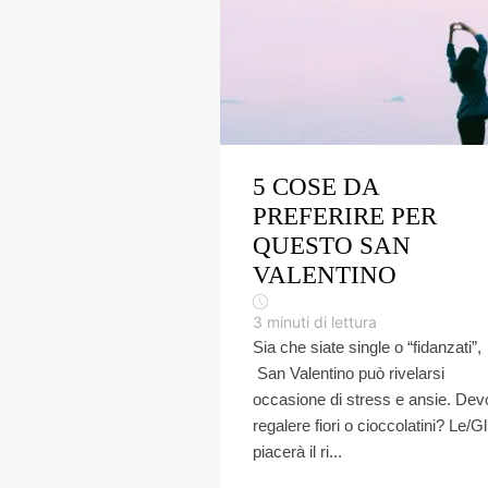
5 COSE DA
PREFERIRE PER
QUESTO SAN
VALENTINO
3
minuti di lettura
Sia che siate single o “fidanzati”,
San Valentino può rivelarsi
occasione di stress e ansie. Dev
regalere fiori o cioccolatini? Le/Gl
piacerà il ri...