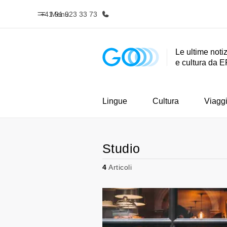
+41 91 923 33 73
Menu
Le ultime notiz
e cultura da E
Homepage
Progra
Benvenuto alla EF
Vedi la nostr
Lingue
Cultura
Viagg
Studio
4
Articoli