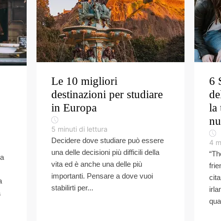
Le 10 migliori
6 
destinazioni per studiare
de
in Europa
la
nu
5
minuti di lettura
Decidere dove studiare può essere
4
m
una delle decisioni più difficili della
“Th
ua
vita ed è anche una delle più
fri
importanti. Pensare a dove vuoi
cit
a
stabilirti per...
irl
a
qua