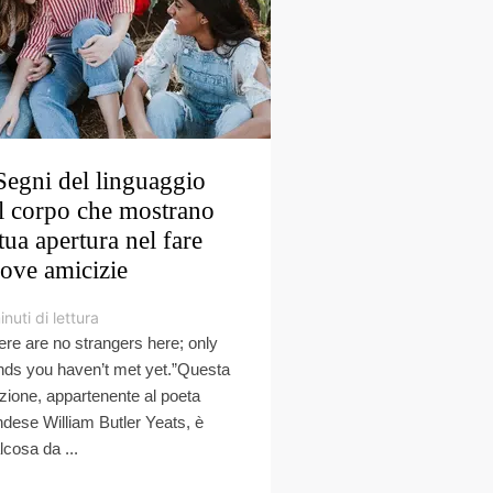
Segni del linguaggio
l corpo che mostrano
 tua apertura nel fare
ove amicizie
inuti di lettura
ere are no strangers here; only
ends you haven’t met yet.”Questa
azione, appartenente al poeta
andese William Butler Yeats, è
lcosa da ...