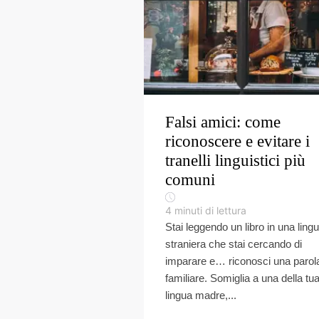
Falsi amici: come
riconoscere e evitare i
tranelli linguistici più
comuni
4
minuti di lettura
Stai leggendo un libro in una ling
straniera che stai cercando di
imparare e… riconosci una parol
familiare. Somiglia a una della tu
lingua madre,...