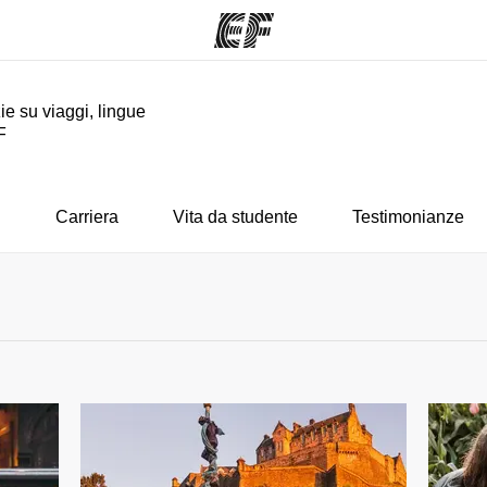
ie su viaggi, lingue
F
mmi
Uffici
Ch
a offerta
Trova l'ufficio più vicino
La nostra
i
Carriera
Vita da studente
Testimonianze