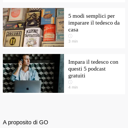
5 modi semplici per
imparare il tedesco da
casa
3
min
Impara il tedesco con
questi 5 podcast
gratuiti
4
min
A proposito di GO