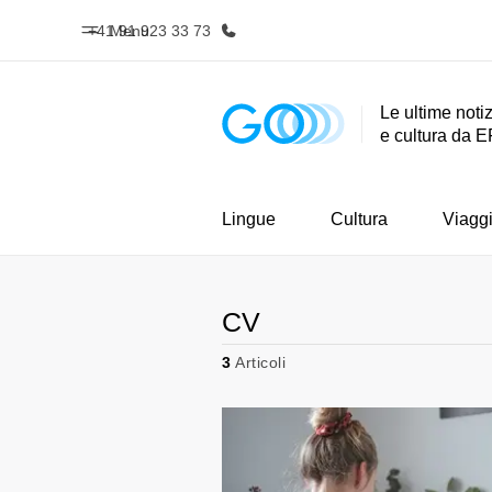
+41 91 923 33 73
Menu
Le ultime notiz
e cultura da E
Homepage
Progra
Benvenuto alla EF
Vedi la nostr
Lingue
Cultura
Viagg
CV
3
Articoli