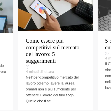
Come essere più
5 
competitivi sul mercato
cu
del lavoro: 5
4
m
suggerimenti
Il 
ndo
vin
vere
4
minuti di lettura
con
Nell’iper-competitivo mercato del
nel
lavoro odierno, avere la laurea
lavo
oramai non è più sufficiente per
ottenere il lavoro dei tuoi sogni.
Quello che ti se...