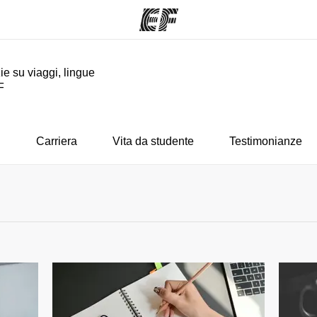
ie su viaggi, lingue
F
mmi
Uffici
Ch
a offerta
Trova l'ufficio più vicino
La nostra
i
Carriera
Vita da studente
Testimonianze