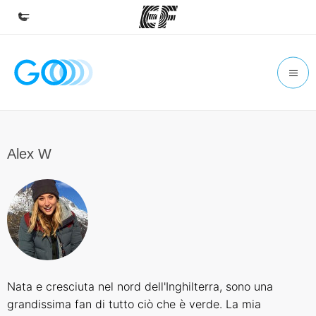
Homepage
Benvenuto alla EF
Programmi
Vedi la nostra offerta
Alex W
Uffici
Trova l'ufficio più vicino
Chi siamo
La nostra organizzazione
Carriera
Nata e cresciuta nel nord dell'Inghilterra, sono una
Lavora con noi
grandissima fan di tutto ciò che è verde. La mia