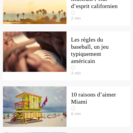
d’esprit californien
2
min
Les règles du
baseball, un jeu
typiquement
américain
3
min
10 raisons d’aimer
Miami
6
min