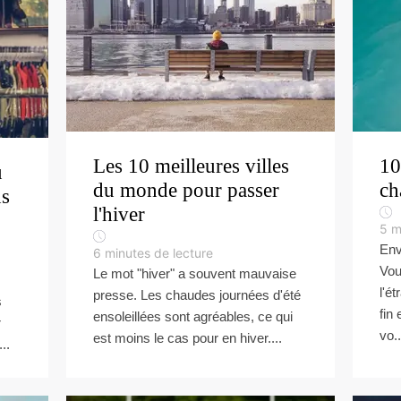
Les 10 meilleures villes
10
u
du monde pour passer
ch
ns
l'hiver
5
m
Env
6
minutes de lecture
Vou
Le mot "hiver" a souvent mauvaise
l'é
presse. Les chaudes journées d'été
s
fin
ensoleillées sont agréables, ce qui
r
vo..
est moins le cas pour en hiver....
..