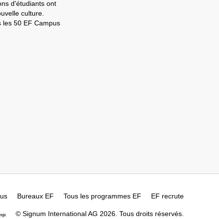
ons d'étudiants ont
velle culture.
ns les 50 EF Campus
ous
Bureaux EF
Tous les programmes EF
EF recrute
© Signum International AG 2026. Tous droits réservés.
ings