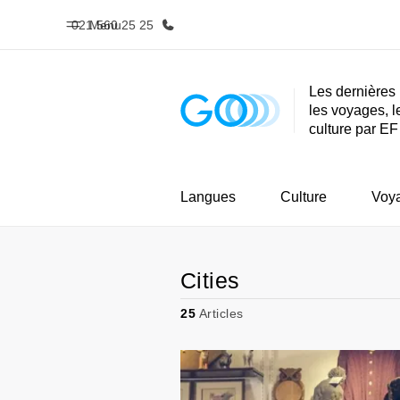
021 560 25 25
Menu
Les dernières 
les voyages, l
Accueil
Progra
culture par EF
Bienvenue chez EF
Nos off
Langues
Culture
Voy
Cities
25
Articles