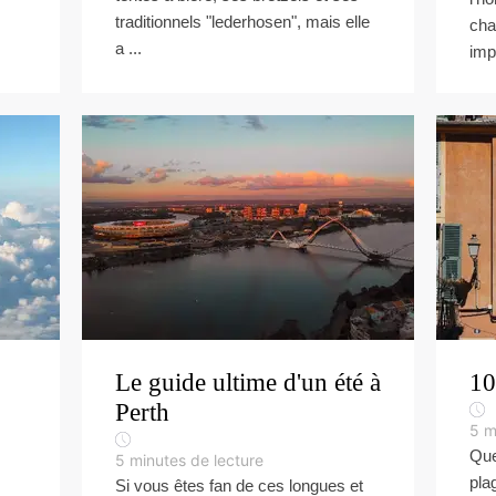
traditionnels "lederhosen", mais elle
cha
a ...
imp
Le guide ultime d'un été à
10
Perth
5
m
Que
5
minutes de lecture
pla
Si vous êtes fan de ces longues et