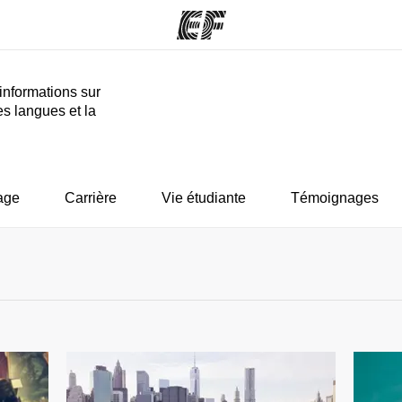
informations sur
es langues et la
mmes
Bureaux
A prop
res
Trouver un bureau
Qui so
age
Carrière
Vie étudiante
Témoignages