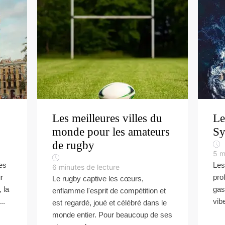
Les meilleures villes du
Le
monde pour les amateurs
Sy
de rugby
5
m
les
Les
6
minutes de lecture
r
prof
Le rugby captive les cœurs,
 la
gas
enflamme l'esprit de compétition et
..
vib
est regardé, joué et célébré dans le
monde entier. Pour beaucoup de ses