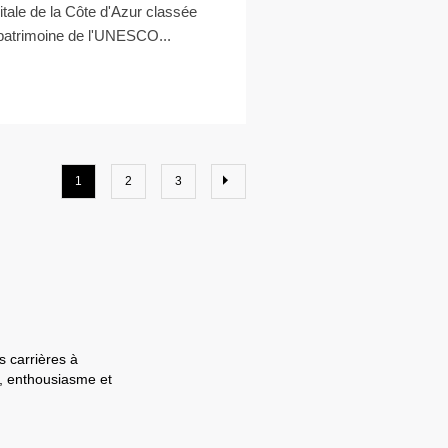
itale de la Côte d'Azur classée
patrimoine de l'UNESCO...
1
2
3
s carrières à
e, enthousiasme et