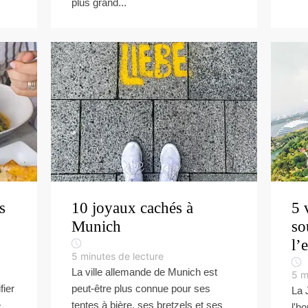
plus grand...
s
10 joyaux cachés à
5 
Munich
so
l’
5
minutes de lecture
La ville allemande de Munich est
5
m
fier
peut-être plus connue pour ses
La 
e
tentes à bière, ses bretzels et ses
l'h