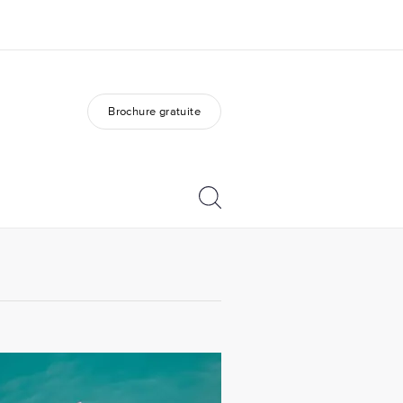
Brochure gratuite
os de nous
EF recrute
mmes-nous ?
Rejoignez nos équipes