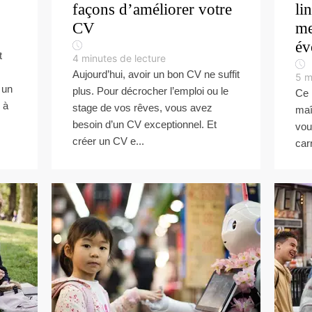
façons d’améliorer votre
li
CV
me
év
t
4
minutes de lecture
Aujourd’hui, avoir un bon CV ne suffit
5
m
 un
plus. Pour décrocher l’emploi ou le
Ce 
 à
stage de vos rêves, vous avez
maî
besoin d’un CV exceptionnel. Et
vou
créer un CV e...
carr