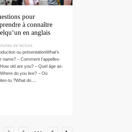
estions pour
prendre à connaître
elqu’un en anglais
inutes de lecture
roduction ou présentationWhat’s
r name? – Comment t’appelles-
?How old are you? – Quel âge as-
?Where do you live? – Où
ites-tu ?What do ...