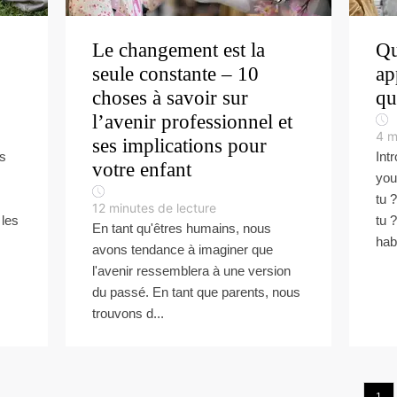
Le changement est la
Qu
seule constante – 10
ap
choses à savoir sur
qu
l’avenir professionnel et
4
m
ses implications pour
es
Int
votre enfant
you
tu 
12
minutes de lecture
 les
tu 
En tant qu'êtres humains, nous
hab
avons tendance à imaginer que
l'avenir ressemblera à une version
du passé. En tant que parents, nous
trouvons d...