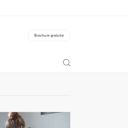
Brochure gratuite
os de nous
EF recrute
mmes-nous ?
Rejoignez nos équipes