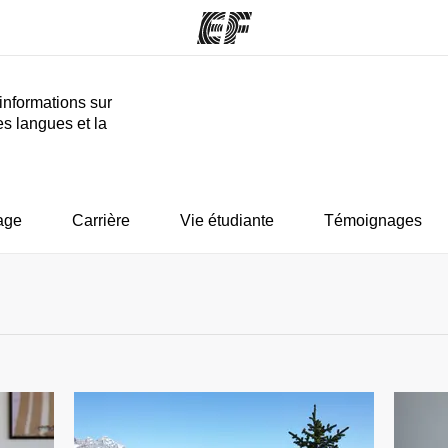
informations sur
es langues et la
mmes
Bureaux
A prop
res
Trouver un bureau
Qui so
age
Carrière
Vie étudiante
Témoignages