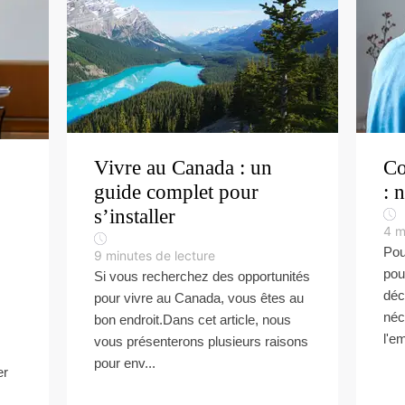
Vivre au Canada : un
Co
guide complet pour
: 
s’installer
4
m
Pou
9
minutes de lecture
pou
Si vous recherchez des opportunités
déc
pour vivre au Canada, vous êtes au
néc
bon endroit.Dans cet article, nous
l'em
vous présenterons plusieurs raisons
pour env...
er