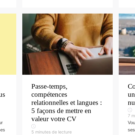
Passe-temps,
C
us
compétences
un
relationnelles et langues :
nu
5 façons de mettre en
7
m
valeur votre CV
ur
Vou
Ses
ses
5
minutes de lecture