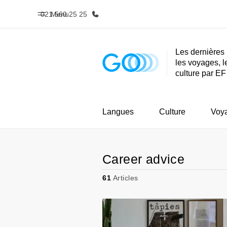
021 560 25 25
Menu
Les dernières 
les voyages, l
Accueil
Progra
culture par EF
Bienvenue chez EF
Nos off
Langues
Culture
Voy
Career advice
61
Articles