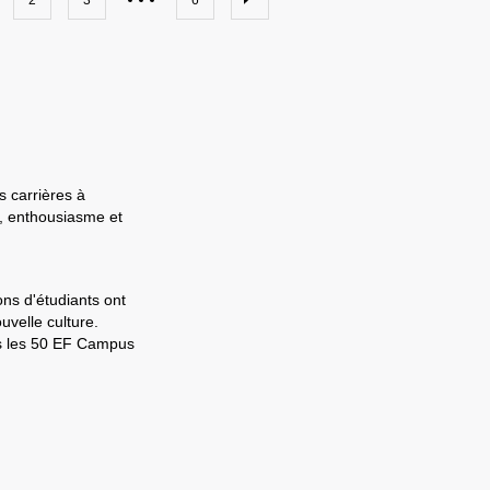
2
3
6
s carrières à
e, enthousiasme et
ons d'étudiants ont
velle culture.
ns les 50 EF Campus