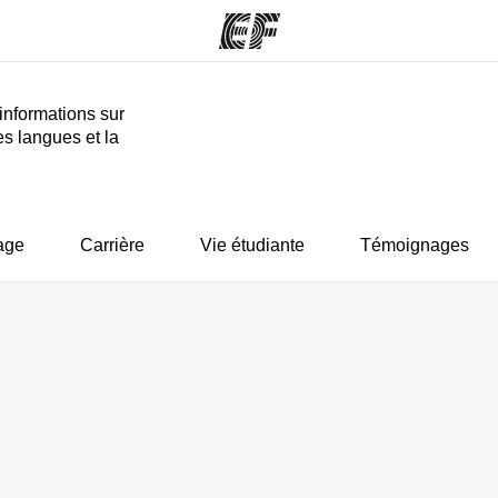
informations sur
es langues et la
mmes
Bureaux
A prop
res
Trouver un bureau
Qui so
age
Carrière
Vie étudiante
Témoignages