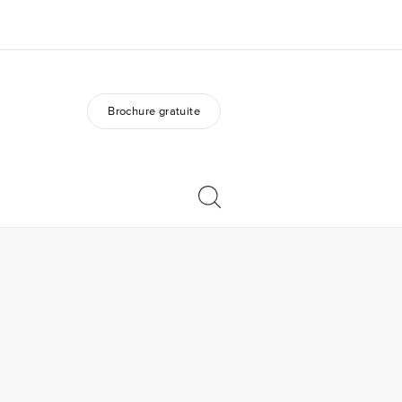
Brochure gratuite
os de nous
EF recrute
mmes-nous ?
Rejoignez nos équipes