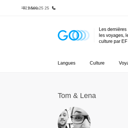
021 560 25 25
Menu
Les dernières 
les voyages, l
Accueil
Progra
culture par EF
Bienvenue chez EF
Nos off
Langues
Culture
Voy
Tom & Lena