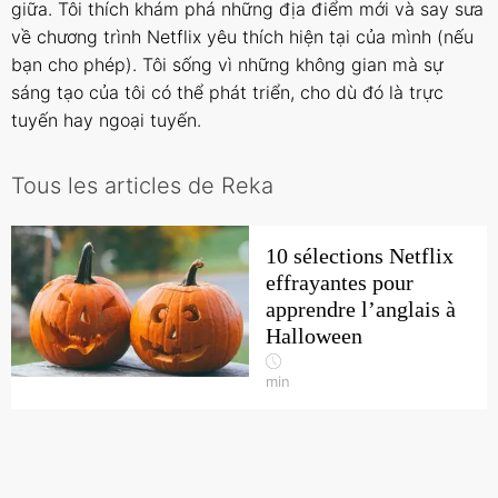
giữa. Tôi thích khám phá những địa điểm mới và say sưa
về chương trình Netflix yêu thích hiện tại của mình (nếu
bạn cho phép). Tôi sống vì những không gian mà sự
sáng tạo của tôi có thể phát triển, cho dù đó là trực
tuyến hay ngoại tuyến.
Tous les articles de Reka
10 sélections Netflix
effrayantes pour
apprendre l’anglais à
Halloween
min