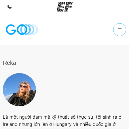
Accueil
Bienvenue chez EF
Programmes
Nos offres
Reka
Bureaux
Trouver un bureau
A propos de nous
Qui sommes-nous ?
EF recrute
Là một người đam mê kỹ thuật số thực sự, tôi sinh ra ở
Rejoignez nos équipes
Ireland nhưng lớn lên ở Hungary và nhiều quốc gia ở