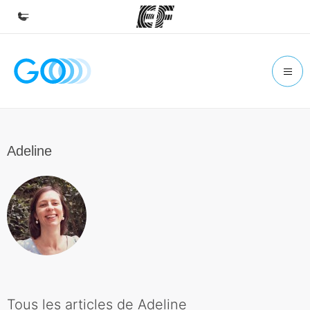
Accueil
Bienvenue chez EF
Programmes
Nos offres
Adeline
Bureaux
Trouver un bureau
A propos de nous
Qui sommes-nous ?
EF recrute
Rejoignez nos équipes
Tous les articles de Adeline