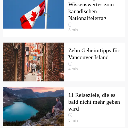
Wissenswertes zum
kanadischen
Nationalfeiertag
3
min
Zehn Geheimtipps für
Vancouver Island
4
min
11 Reiseziele, die es
bald nicht mehr geben
wird
5
min