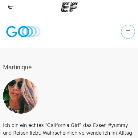
Home
Willkommen bei EF
Programme
Alle Programme ansehen
Martinique
Büros
Büros in der Nähe
Über uns
Wer wir sind
Karriere
Ich bin ein echtes “California Girl”, das Essen #yummy
Teil des Teams werden
und Reisen liebt. Wahrscheinlich verwende ich im Alltag