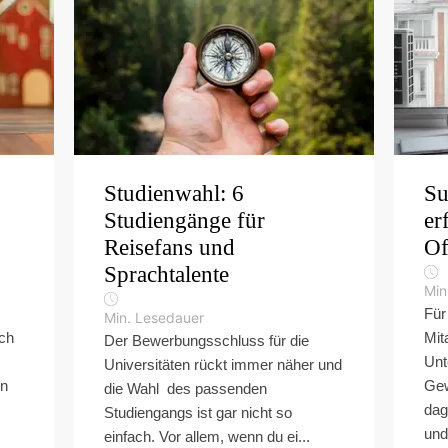
Studienwahl: 6
Su
Studiengänge für
er
Reisefans und
Of
Sprachtalente
Min
Für
Min. Lesedauer
ch
Mita
Der Bewerbungsschluss für die
Unt
Universitäten rückt immer näher und
wn
Gew
die Wahl des passenden
dag
Studiengangs ist gar nicht so
und
einfach. Vor allem, wenn du ei...