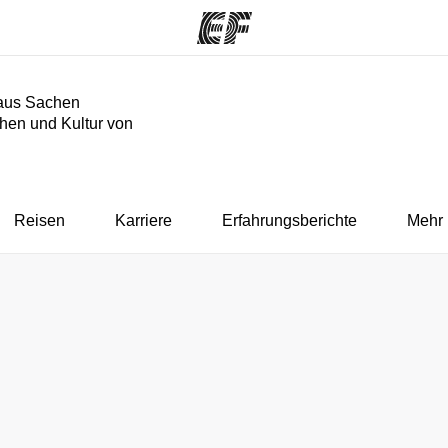
aus Sachen
hen und Kultur von
mme
Büros
Üb
e ansehen
Büros in der Nähe
Wer
Reisen
Karriere
Erfahrungsberichte
Mehr