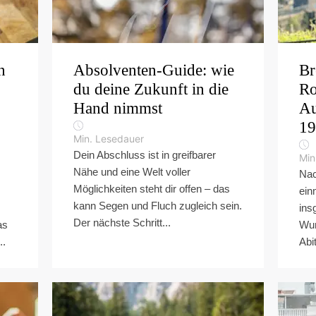
n
Absolventen-Guide: wie
Br
du deine Zukunft in die
Ro
Hand nimmst
Au
19
Min. Lesedauer
Dein Abschluss ist in greifbarer
Min
Nähe und eine Welt voller
Nac
Möglichkeiten steht dir offen – das
ein
kann Segen und Fluch zugleich sein.
ins
Der nächste Schritt...
as
Wun
..
Abi