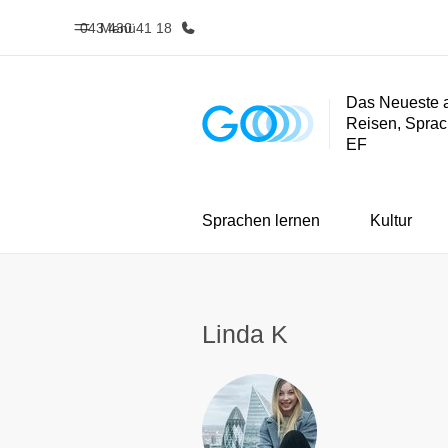
043 430 41 18
Menü
Das Neueste 
Reisen, Sprac
Home
Progra
EF
Willkommen bei EF
Alle Programm
Sprachen lernen
Kultur
Linda K