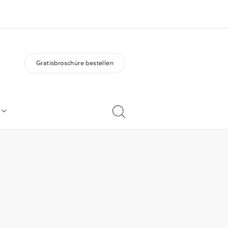
Gratisbroschüre bestellen
er uns
Karriere
 wir sind
Teil des Teams werden