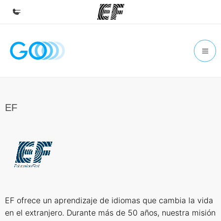
Home
Willkommen bei EF
Programme
Alle Programme ansehen
EF
Büros
Büros in der Nähe
Über uns
Wer wir sind
Karriere
EF ofrece un aprendizaje de idiomas que cambia la vida
Teil des Teams werden
en el extranjero. Durante más de 50 años, nuestra misión