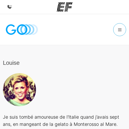
Accueil
Bienvenue chez EF
Programmes
Nos offres
Louise
Bureaux
Trouver un bureau
A propos de nous
Qui sommes-nous ?
EF recrute
Je suis tombé amoureuse de l'Italie quand j’avais sept
Rejoignez nos équipes
ans, en mangeant de la gelato à Monterosso al Mare.