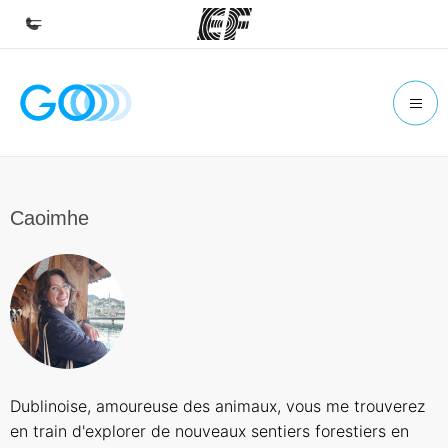
Accueil
Bienvenue chez EF
Programmes
Nos offres
Caoimhe
Bureaux
Trouver un bureau
A propos de nous
Qui sommes-nous ?
EF recrute
Dublinoise, amoureuse des animaux, vous me trouverez
Rejoignez nos équipes
en train d'explorer de nouveaux sentiers forestiers en